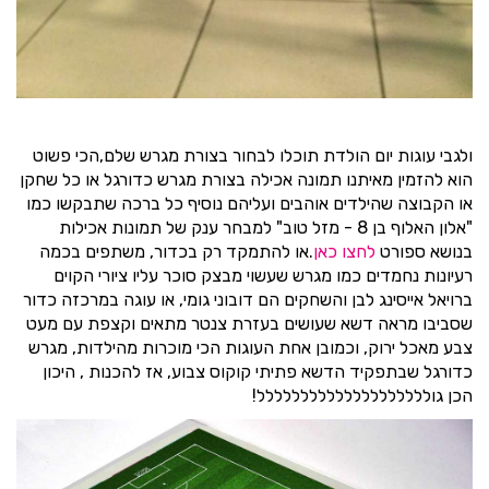
ולגבי עוגות יום הולדת תוכלו לבחור בצורת מגרש שלם,הכי פשוט
הוא להזמין מאיתנו תמונה אכילה בצורת מגרש כדורגל או כל שחקן
או הקבוצה שהילדים אוהבים ועליהם נוסיף כל ברכה שתבקשו כמו
"אלון האלוף בן 8 - מזל טוב" למבחר ענק של תמונות אכילות
בנושא ספורט
לחצו כאן
.או להתמקד רק בכדור, משתפים בכמה
רעיונות נחמדים כמו מגרש שעשוי מבצק סוכר עליו ציורי הקוים
ברויאל אייסינג לבן והשחקים הם דובוני גומי, או עוגה במרכזה כדור
שסביבו מראה דשא שעושים בעזרת צנטר מתאים וקצפת עם מעט
צבע מאכל ירוק, וכמובן אחת העוגות הכי מוכרות מהילדות, מגרש
כדורגל שבתפקיד הדשא פתיתי קוקוס צבוע, אז להכנות , היכון
הכן גולללללללללללללללללללל!