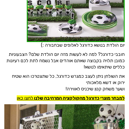
יום הולדת בנושא כדורגל לאלופים שבחבורה :)
חובבי כדורגל? למה לא לעשות מזה יום הולדת שלם? הצבעוניות
כמובן תלויה בקבוצה שאתם אוהדים אבל נשמח לתת לכם רעיונות
כלליים שיתאימו לנושא!
את השולחן ניתן לעצב כמגרש כדורגל, כל שתצטרכו הוא שטיח
ירוק או דשא מלאכותי
ושער משחק קטן שיכניס לאווירה!
למבחר מוצרי כדורגל מהקולקציה המרהיבה שלנו
לחצו כאן