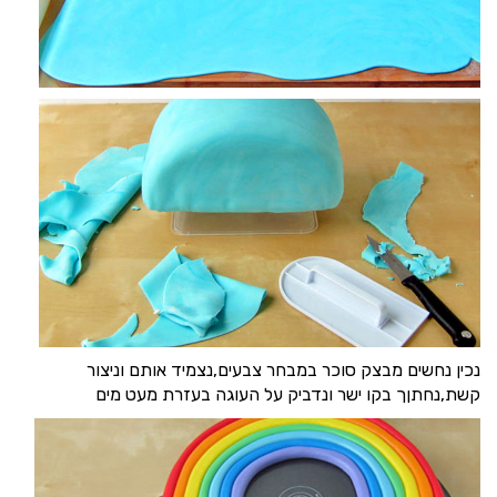
נכין נחשים מבצק סוכר במבחר צבעים,נצמיד אותם וניצור
קשת,נחתןך בקו ישר ונדביק על העוגה בעזרת מעט מים