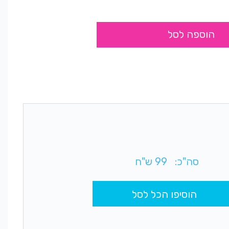
הוספה לסל
סה"כ:
99
ש"ח
הוסיפו הכל לסל