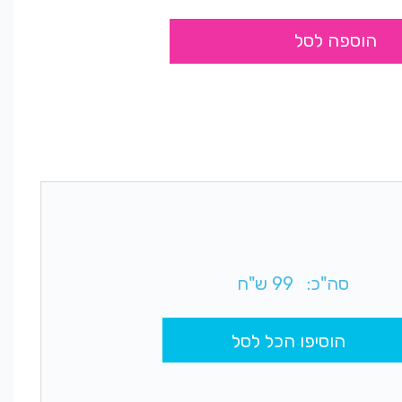
הוספה לסל
סה"כ:
99
ש"ח
הוסיפו הכל לסל