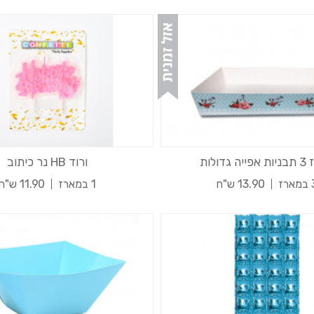
 גדולות
ורוד HB נר כיתוב
רז
13.90 ש"ח
1 במארז
11.90 ש"ח