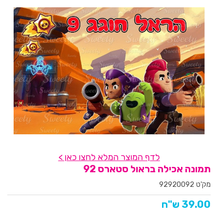
לדף המוצר המלא לחצו כאן >
תמונה אכילה בראול סטארס 92
מק'ט 92920092
39.00 ש"ח