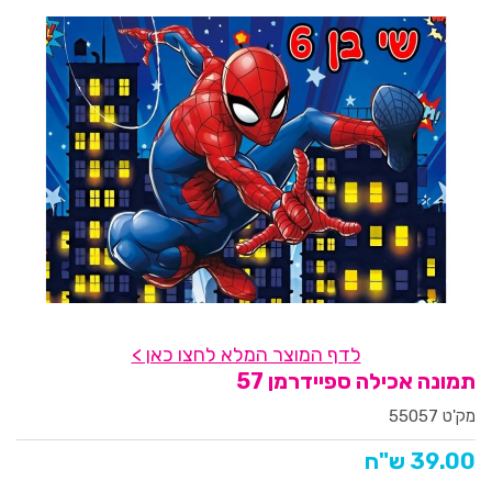
לדף המוצר המלא לחצו כאן >
תמונה אכילה ספיידרמן 57
מק'ט 55057
39.00 ש"ח