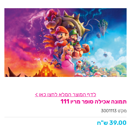
לדף המוצר המלא לחצו כאן >
תמונה אכילה סופר מריו 111
מק'ט 3001113
39.00 ש"ח