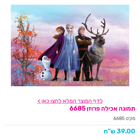
לדף המוצר המלא לחצו כאן >
תמונה אכילה פרוזן 6685
מק'ט 6685
39.00 ש"ח