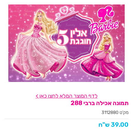
לדף המוצר המלא לחצו כאן >
תמונה אכילה ברבי 288
מק'ט 3112880
39.00 ש"ח