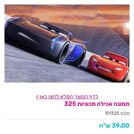
לדף המוצר המלא לחצו כאן >
תמונה אכילה מכוניות 325
מק'ט 101325
39.00 ש"ח