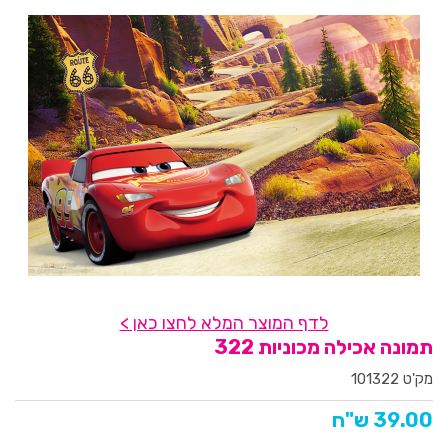
לדף המוצר המלא לחצו כאן >
תמונה אכילה מכוניות 322
מק'ט 101322
39.00 ש"ח