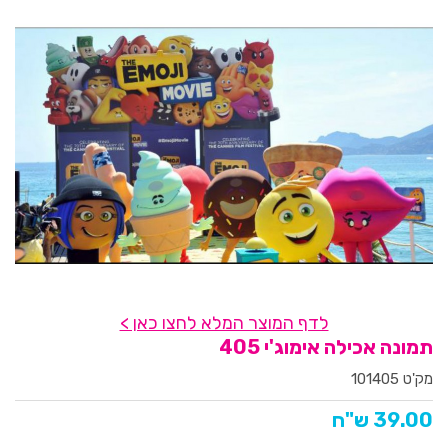
לדף המוצר המלא לחצו כאן >
תמונה אכילה אימוג'י 405
מק'ט 101405
39.00 ש"ח