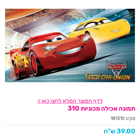
לדף המוצר המלא לחצו כאן >
תמונה אכילה מכוניות 310
מק'ט 181310
39.00 ש"ח