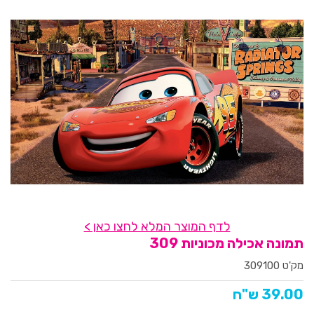
לדף המוצר המלא לחצו כאן >
תמונה אכילה מכוניות 309
מק'ט 309100
39.00 ש"ח