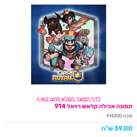
לדף המוצר המלא לחצו כאן >
תמונה אכילה קלאש רויאל 914
מק'ט 914200
39.00 ש"ח