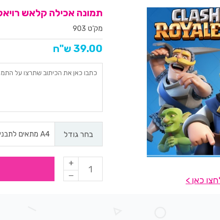
תמונה אכילה קלאש רויאל 03
מק'ט 903
39.00 ש"ח
בחר גודל
צו כאן >