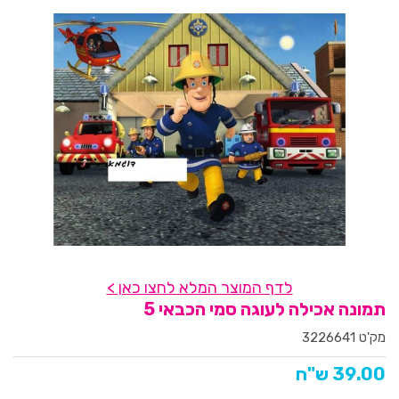
לדף המוצר המלא לחצו כאן >
תמונה אכילה לעוגה סמי הכבאי 5
מק'ט 3226641
39.00 ש"ח