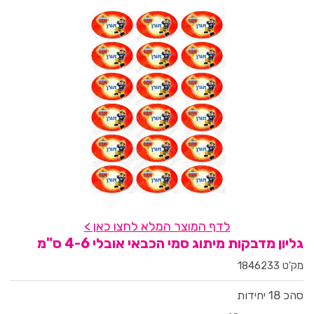
לדף המוצר המלא לחצו כאן >
גליון מדבקות מיתוג סמי הכבאי אובלי 4-6 ס"מ
מק'ט 1846233
סהכ 18 יחידות