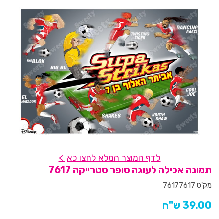
לדף המוצר המלא לחצו כאן >
תמונה אכילה לעוגה סופר סטרייקה 7617
מק'ט 76177617
39.00 ש"ח