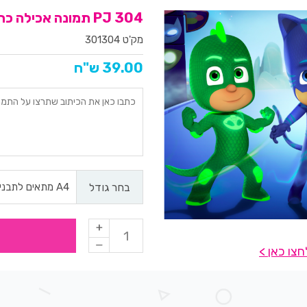
304 PJ תמונה אכילה כח
מק'ט 301304
39.00 ש"ח
בחר גודל
צו כאן >