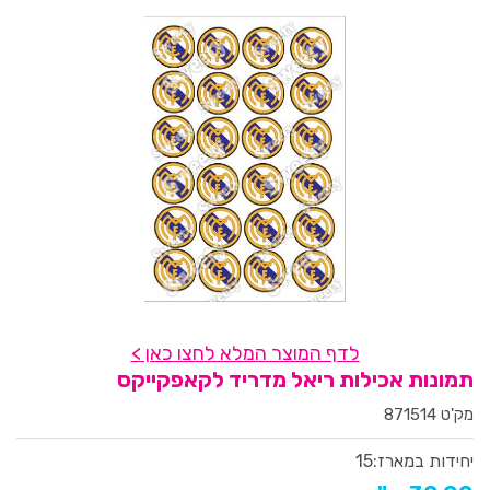
לדף המוצר המלא לחצו כאן >
תמונות אכילות ריאל מדריד לקאפקייקס
מק'ט 871514
יחידות במארז:
15