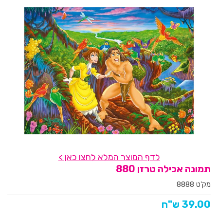
לדף המוצר המלא לחצו כאן >
תמונה אכילה טרזן 880
מק'ט 8888
39.00 ש"ח