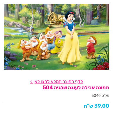
לדף המוצר המלא לחצו כאן >
תמונה אכילה לעוגה שלגיה 504
מק'ט 5040
39.00 ש"ח