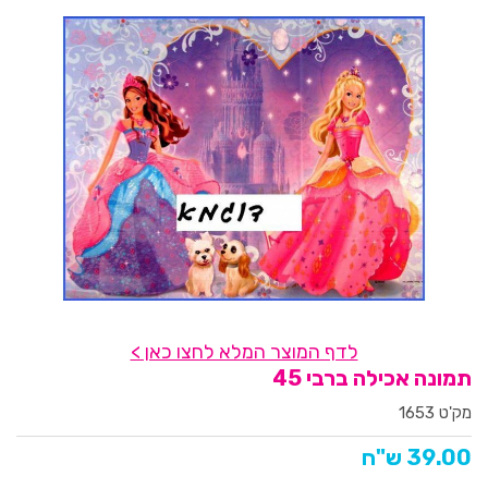
לדף המוצר המלא לחצו כאן >
תמונה אכילה ברבי 45
מק'ט 1653
39.00 ש"ח