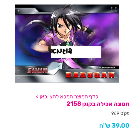
לדף המוצר המלא לחצו כאן >
תמונה אכילה בקוגן 2158
מק'ט 969
39.00 ש"ח