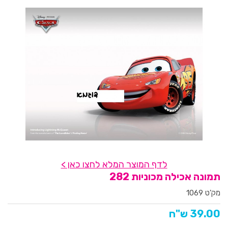
לדף המוצר המלא לחצו כאן >
תמונה אכילה מכוניות 282
מק'ט 1069
39.00 ש"ח