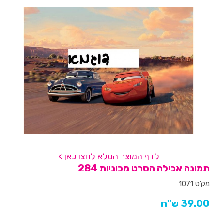
לדף המוצר המלא לחצו כאן >
תמונה אכילה הסרט מכוניות 284
מק'ט 1071
39.00 ש"ח