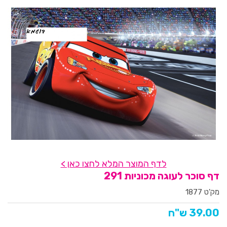
לדף המוצר המלא לחצו כאן >
דף סוכר לעוגה מכוניות 291
מק'ט 1877
39.00 ש"ח