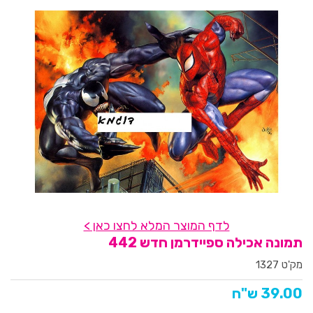
לדף המוצר המלא לחצו כאן >
תמונה אכילה ספיידרמן חדש 442
מק'ט 1327
39.00 ש"ח