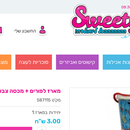
החשבון שלי
נות אכילות
קישוטים ואביזרים
סוכריות לעוגה
מוצר
מארז לפורים + מכסה צב
מק'ט 587115
יחידות במארז:
1
3.00 ש"ח