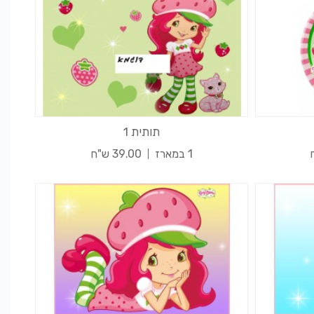
תותית 1
1 במארז
39.00 ש"ח