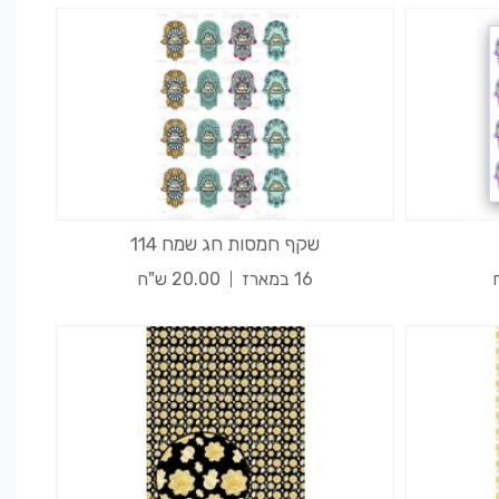
שקף חמסות חג שמח 114
16 במארז
20.00 ש"ח