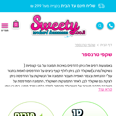
שליח חינם עד הבית
בקנייה מעל 299 ₪
0
תפריט
דף הבית
>
שקפי טרנספר
שקפי טרנספר
באמצעות דפים אלו ניתן להדפיס באיכות תמונה על גבי קצפיות (
נשיקות/מרנג}שוקולד לבן, ניתן לזלף קצף ביצים על ההדפסים לאפות בתנור
עפ"י ההנחיות ובגמר האפייה תעבור התמונה אל הנשיקות.על ההדפסה ניתן
לצקת גם שוקולד לבן, לאחר התמצקות השוקולד, התמונה המודפסת על
השכבה הדקה תעבור אל השוקולד ותהפוך לחלק בלתי נפרד ממנו. כמו כן ניתן
קרא עוד
להניח בצק סוכר על דף תמונה מודפס, לאפות בחום נמוך בתנור למשך 10
דקות שבסיומן תעבור התמונה אל בצק הסוכר. בדרך זו אפשר לייצר הדפסים
מיוחדים . יתרונות: הדפסה באיכות תמונה, לא משפיע על הטעם המקורי של
המוצר, ללא שמנים, ללא רכיבים מן החי