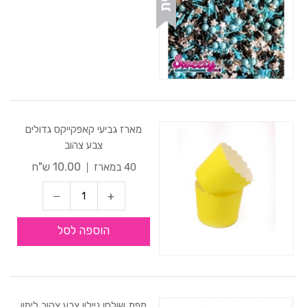
מארז גביעי קאפקייקס גדולים
צבע צהוב
10.00 ש"ח
40 במארז
הוספה לסל
מפת שולחן ניילון צבע צהוב לימון