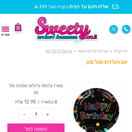
שליח חינם עד הבית
בקנייה מעל 299 ₪
0
תפריט
דף הבית
>
יום הולדת לפי נושא
>
יום הולדת פול מון
יום הולדת פול מון
מארז צלחות גדולות מסיבת פול
מון
12.90 ש"ח
8 במארז
הוספה לסל