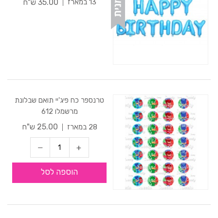
35.00 ש"ח
13 במארז
טרנספר כח פיג'יי תואם שבלונת
מרשמלו 612
25.00 ש"ח
28 במארז
הוספה לסל