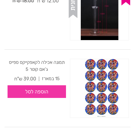
12.00 ש"ח
18.00 ש"ח
תמונה אכילה לקאפקייקס ספייס
ג'אם קוטר 5
39.00 ש"ח
15 במארז
הוספה לסל