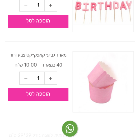
הוספה לסל
מארז גביעי קאפקייקס צבע ורוד
10.00 ש"ח
40 במארז
הוספה לסל
תחתית לעוגה גודל 29*29 ס"מ