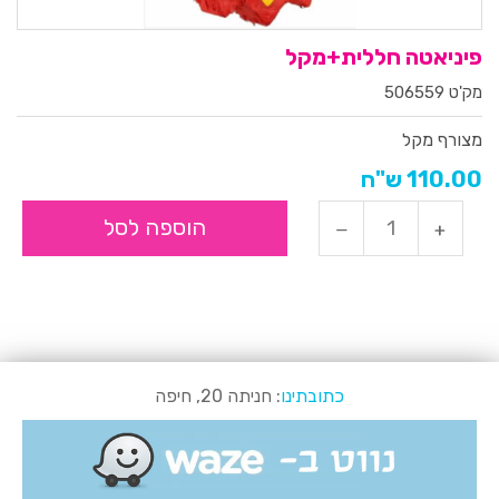
פיניאטה חללית+מקל
מק'ט 506559
מצורף מקל
110.00 ש"ח
הוספה לסל
כתובתינו
: חניתה 20, חיפה