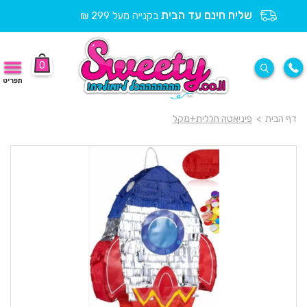
שליח חינם עד הבית
בקנייה מעל 299 ₪
0
תפריט
דף הבית
>
פיניאטה חללית+מקל