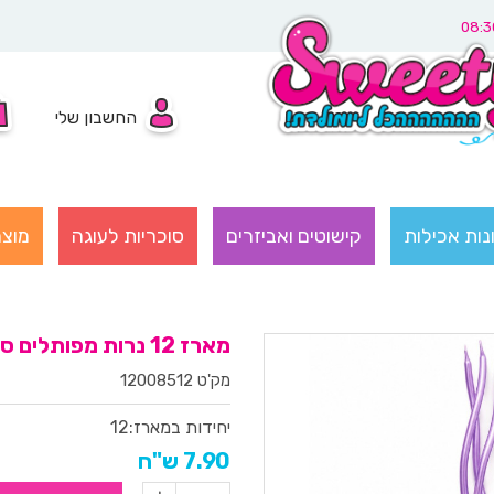
החשבון שלי
נות אכילות
קישוטים ואביזרים
סוכריות לעוגה
מוצר
מארז 12 נרות מפותלים סגול מטאלי מרהיב
מק'ט 12008512
יחידות במארז:
12
7.90 ש"ח