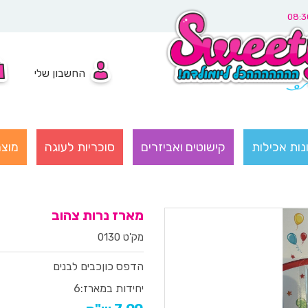
החשבון שלי
נות אכילות
קישוטים ואביזרים
סוכריות לעוגה
מוצר
מארז נרות צהוב
מק'ט 0130
הדפס כוןכבים לבנים
יחידות במארז:
6