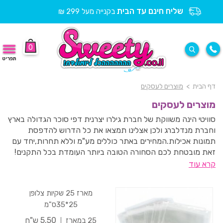
שליח חינם עד הבית
בקנייה מעל 299 ₪
0
תפריט
דף הבית
>
מוצרים לעסקים
מוצרים לעסקים
סוויטי הינה משווקת של חברת גילרו יצרנית דפי סוכר הגדולה בארץ
וחברת מנדלברג ולכן אצלינו תמצאו את כל הדרוש להדפסת
תמונות אכילות.המחירים באתר כוללים מע"מ וללא תחרות,יחד עם
זאת מובטחת לכם הסחורה הטובה ביותר העומדת בכל התקנים!
בשילוב עם השירות הטוב ביותר!כל החומרים מהם עשויים דפים
קרא עוד
אכילים וצבעי מאכל מאושרים ומיוצרים באיכות הגבוה ביותר בעולם!
אל תתפתו לקנות דפים שאין מאחוריהם "אבא ואמא"!המוצרים
מארז 25 שקיות צלופן
עומדים בתקני שירות המזון של משרד הבריאות וכמו כן בתקנים
25*35ס"מ
בינלאומיים! חדש באתר-שקפי שומן להדפסה על שוקולד. הדפים
וצבעי המאכל כשרים פרווה בהשגחת הבד"ץ-העדה החרדית
5.50 ש"ח
25 במארז