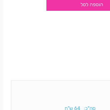
הוספה לסל
סה"כ:
64
ש"ח