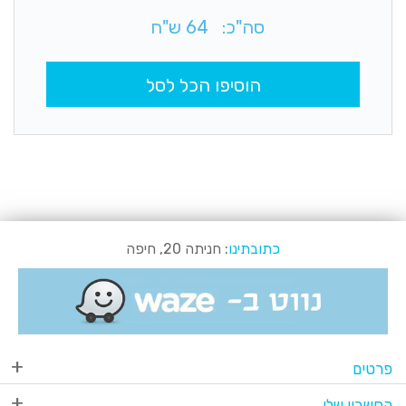
סה"כ:
64
ש"ח
הוסיפו הכל לסל
כתובתינו
: חניתה 20, חיפה
פרטים
החשבון שלי