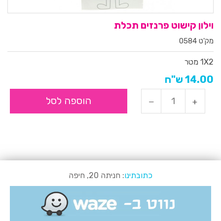
וילון קישוט פרנזים תכלת
מק'ט 0584
1X2 מטר
14.00 ש"ח
הוספה לסל
כתובתינו
: חניתה 20, חיפה